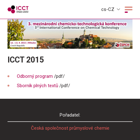
cs-CZ
ICCT 2015
Odborný program
/pdf/
Sborník plných textů
/pdf/
Pořadatel:
Česká společnost průmyslové chemie