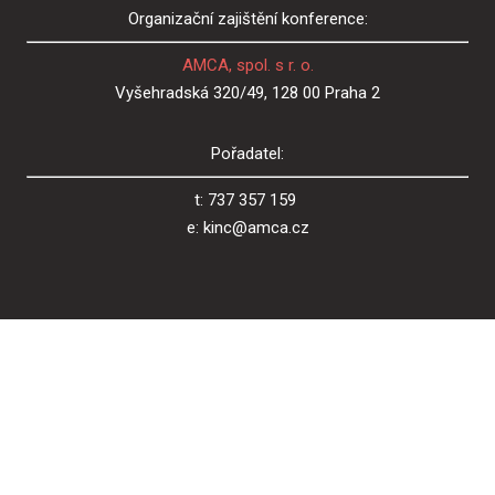
Organizační zajištění konference:
AMCA, spol. s r. o.
Vyšehradská 320/49, 128 00 Praha 2
Pořadatel:
t: 737 357 159
e: kinc@amca.cz