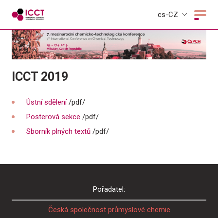
cs-CZ
ICCT 2019
Ústní sdělení
/pdf/
Posterová sekce
/pdf/
Sborník plných textů
/pdf/
Pořadatel:
Česká společnost průmyslové chemie