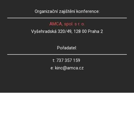
Organizační zajištění konference:
AMCA, spol. s r. o.
Vyšehradská 320/49, 128 00 Praha 2
Pořadatel:
t: 737 357 159
e: kinc@amca.cz