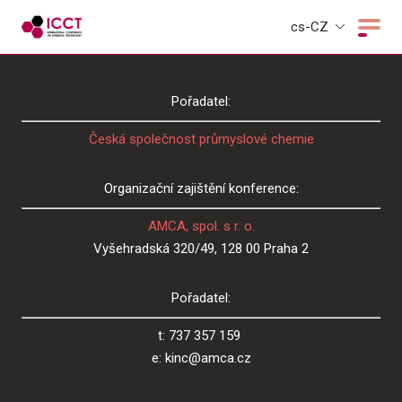
cs-CZ
Pořadatel:
Česká společnost průmyslové chemie
Organizační zajištění konference:
AMCA, spol. s r. o.
Vyšehradská 320/49, 128 00 Praha 2
Pořadatel:
t: 737 357 159
e: kinc@amca.cz